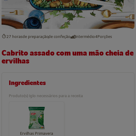
27 horas
de preparação
de confeção
Intermédio
4
Porções
Cabrito assado com uma mão cheia de
ervilhas
Ingredientes
Produto(s) Iglo necessários para a receita
Ervilhas Primavera