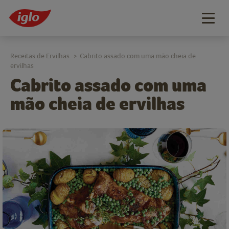
Togg
navig
Receitas de Ervilhas
Cabrito assado com uma mão cheia de
>
ervilhas
Cabrito assado com uma
mão cheia de ervilhas