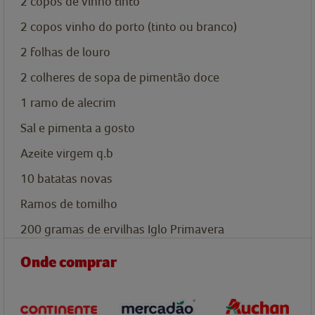
2
copos
de vinho tinto
2
copos
vinho do porto (tinto ou branco)
2
folhas de louro
2
colheres de sopa de
pimentão doce
1
ramo de alecrim
Sal e pimenta
a gosto
Azeite virgem
q.b
10
batatas novas
Ramos de tomilho
200 gramas
de ervilhas Iglo Primavera
Onde comprar