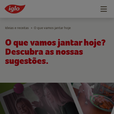
Togg
navig
Ideias e receitas
O que vamos jantar hoje
>
O que vamos jantar hoje?
Descubra as nossas
sugestões.