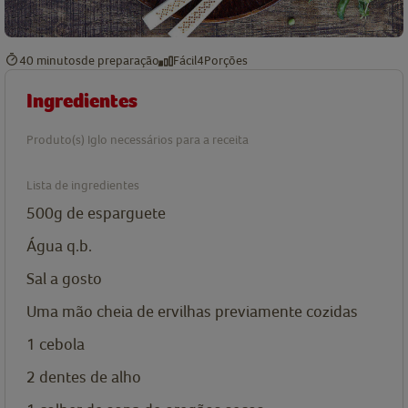
40 minutos
de preparação
Fácil
4
Porções
Ingredientes
Produto(s) Iglo necessários para a receita
Lista de ingredientes
500g
de esparguete
Água q.b.
Sal a gosto
Uma mão cheia de
ervilhas previamente cozidas
1
cebola
2
dentes de alho