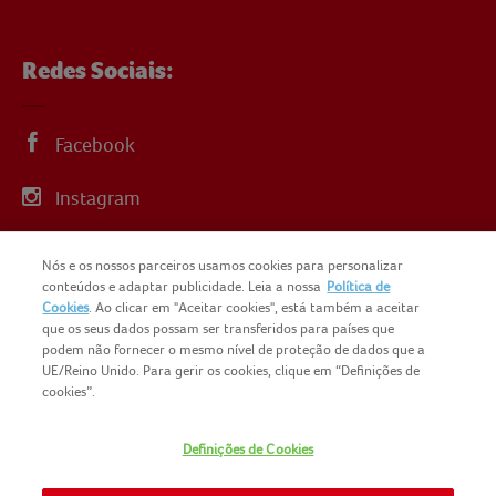
Redes Sociais:
Facebook
Instagram
Linkedin
Nós e os nossos parceiros usamos cookies para personalizar
conteúdos e adaptar publicidade. Leia a nossa
Política de
YouTube
Cookies
. Ao clicar em "Aceitar cookies", está também a aceitar
que os seus dados possam ser transferidos para países que
podem não fornecer o mesmo nível de proteção de dados que a
UE/Reino Unido. Para gerir os cookies, clique em “Definições de
cookies”.
COPYRIGHT IGLO PORTUGAL 2025
Definições de Cookies
CONTACTOS
NOMAD FOODS