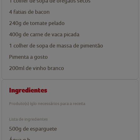
1 colher de sopa
de oregãos secos
4
fatias de bacon
240g
de tomate pelado
400g
de carne de vaca picada
1 colher de sopa
de massa de pimentão
Pimenta a gosto
200ml
de vinho branco
Ingredientes
Produto(s) Iglo necessários para a receita
Lista de ingredientes
500g
de esparguete
Água q.b.