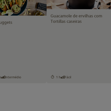
Guacamole de ervilhas com
Tortillas caseiras
uggets
s
Intermédio
1 h
Fácil