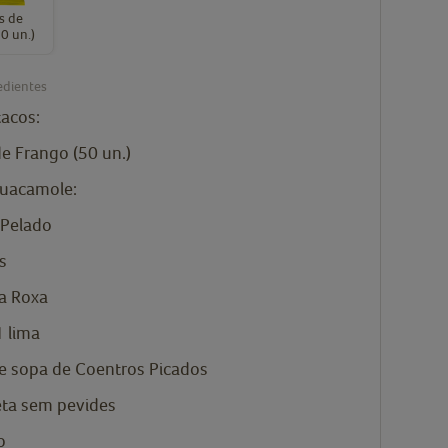
s de
0 un.)
edientes
tacos:
e Frango (50 un.)
Guacamole:
Pelado
s
a Roxa
 lima
de sopa de
Coentros Picados
ta sem pevides
o