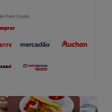
jão Preto Cozido
omprar