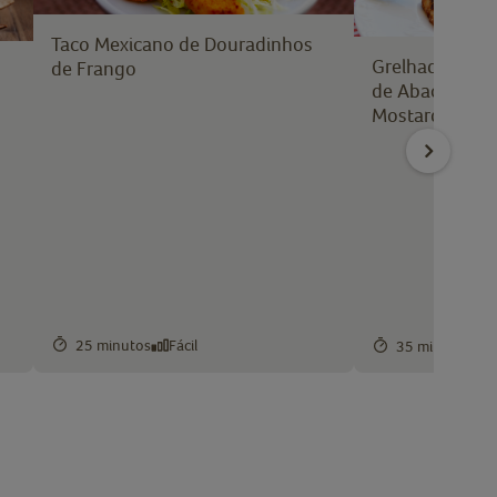
Taco Mexicano de Douradinhos
Grelhados de 
de Frango
de Abacate e V
Mostarda
25 minutos
Fácil
35 minutos