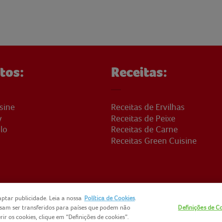
tos:
Receitas:
sine
Receitas de Ervilhas
y
Receitas de Peixe
lo
Receitas de Carne
Receitas Green Cuisine
ptar publicidade. Leia a nossa
Política de Cookies
.
ssam ser transferidos para países que podem não
Definições de C
CTOS
NOMAD FOODS
SITEMAP
POLÍTICA DE PRIVACIDADE
PO
r os cookies, clique em “Definições de cookies”.