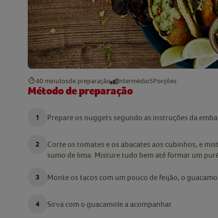
40 minutos
de preparação
Intermédio
5
Porções
Método de preparação
Prepare os nuggets segundo as instruções da emb
Corte os tomates e os abacates aos cubinhos, e mi
sumo de lima. Misture tudo bem até formar um puré
Monte os tacos com um pouco de feijão, o guacamol
Sirva com o guacamole a acompanhar.