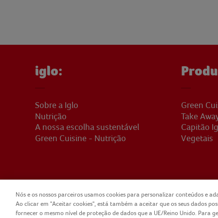
iglo:
Produ
Sobre a Iglo
Green Cui
Nutrição
Take Awa
A nossa escolha sustentável
Capitão Ig
Green Cuisine - Nutrição
Vegetais
Nós e os nossos parceiros usamos cookies para personalizar conteúdos e ada
Ao clicar em "Aceitar cookies", está também a aceitar que os seus dados po
COPYRIGHT IGLO PORTUGAL 2025
CONTA
fornecer o mesmo nível de proteção de dados que a UE/Reino Unido. Para geri