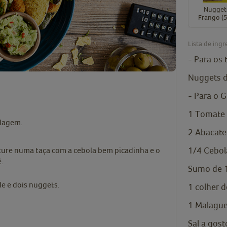
Nugget
Frango (5
Lista de ingr
- Para os 
Nuggets d
- Para o 
1
Tomate 
alagem.
2
Abacate
1/4
Cebol
sture numa taça com a cebola bem picadinha e o
.
Sumo de 1
e e dois nuggets.
1
colher 
1
Malague
Sal a gost