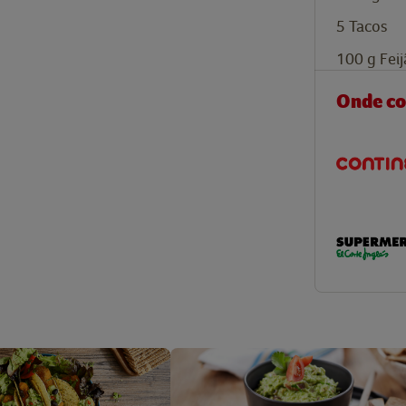
5
Tacos
100
g
Fei
Onde c