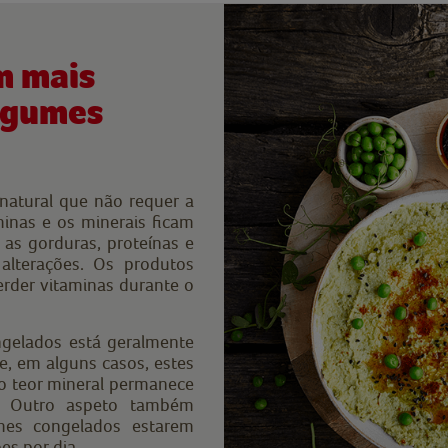
m mais
legumes
natural que não requer a
minas e os minerais ficam
 as gorduras, proteínas e
alterações. Os produtos
erder vitaminas durante o
ngelados está geralmente
e, em alguns casos, estes
 o teor mineral permanece
s. Outro aspeto também
mes congelados estarem
s por dia.