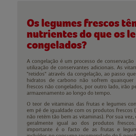
Os legumes frescos tê
nutrientes do que os 
congelados?
A congelação é um processo de conservação 
utilização de conservantes adicionais. As vita
"retidos" através da congelação, ao passo que
hidratos de carbono não sofrem quaisquer 
frescos não congelados, por outro lado, irão p
armazenamento ao longo do tempo.
O teor de vitaminas das frutas e legumes co
em pé de igualdade com os produtos frescos (
não retêm tão bem as vitaminas). Por sua vez,
geralmente igual ao dos produtos fresco
importante é o facto de as frutas e legu
incluídos no consumo recomendado de 5 porçõe