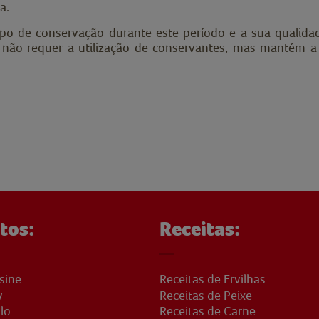
a.
tipo de conservação durante este período e a sua qualid
não requer a utilização de conservantes, mas mantém a q
tos:
Receitas:
sine
Receitas de Ervilhas
y
Receitas de Peixe
lo
Receitas de Carne