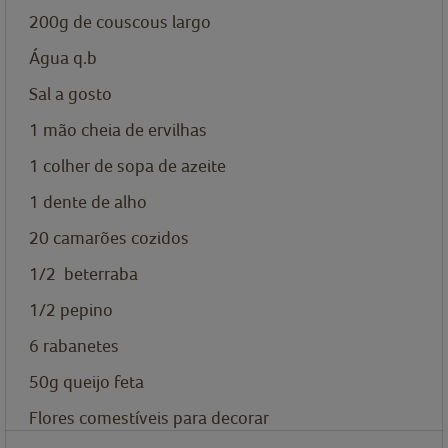
200g
de couscous largo
Água q.b
Sal a gosto
1 mão cheia
de ervilhas
1
colher de sopa de
azeite
1
dente de alho
20
camarões cozidos
1/2
beterraba
1/2
pepino
6
rabanetes
50g
queijo feta
Flores comestíveis para decorar