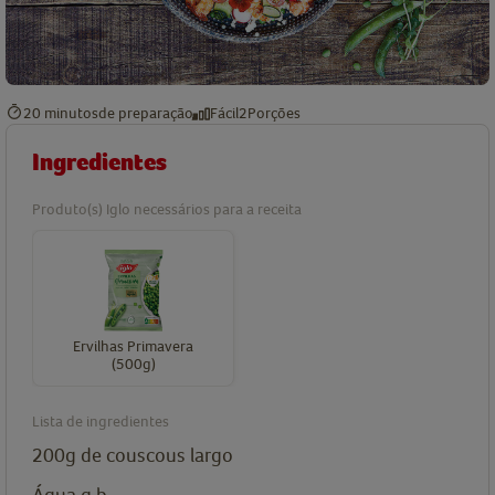
20 minutos
de preparação
Fácil
2
Porções
Ingredientes
Produto(s) Iglo necessários para a receita
Ervilhas Primavera
(500g)
Lista de ingredientes
200g
de couscous largo
Água q.b