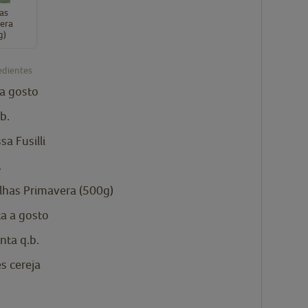
has
era
g)
edientes
a gosto
b.
sa Fusilli
.
ilhas Primavera (500g)
ta a gosto
nta q.b.
s cereja