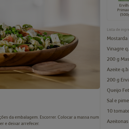
Ervil
Primav
(500
Lista de ingr
Mostarda 
Vinagre q.
200
g
Mas
Azeite q.b
200
g
Erv
Queijo Fe
Sal e pime
10
tomate
cações da embalagem. Escorrer. Colocar a massa num
Azeitonas
r e deixar arrefecer.