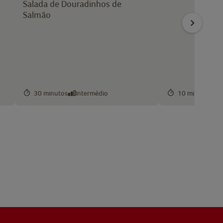
Salada de Douradinhos de
Salmão
30 minutos
Intermédio
10 minutos
F