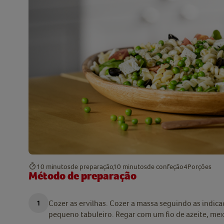
10 minutos
de preparação
10 minutos
de confeção
4
Porções
Método de preparação
Cozer as ervilhas. Cozer a massa seguindo as indi
pequeno tabuleiro. Regar com um fio de azeite, mexe