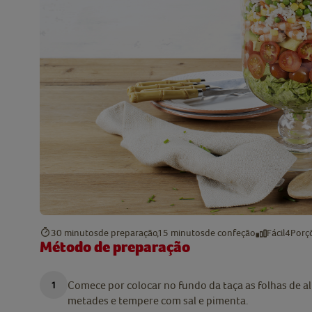
30 minutos
de preparação
15 minutos
de confeção
Fácil
4
Porç
Método de preparação
Comece por colocar no fundo da taça as folhas de al
metades e tempere com sal e pimenta.