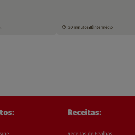
30 minutos
Intermédio
s
tos:
Receitas:
sine
Receitas de Ervilhas