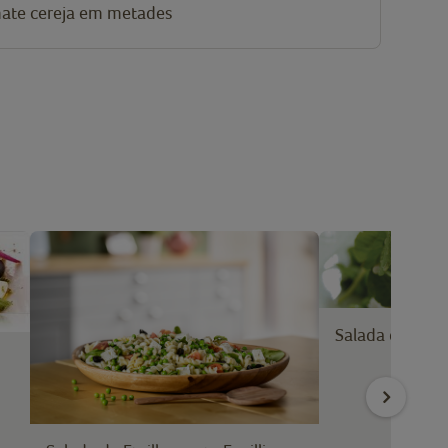
ate cereja
em metades
Salada de Ervi