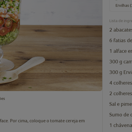
Ervilhas 
Lista de ingr
2
abacate
6
fatias d
1
alface
e
300
g
cam
300
g
Erv
4
colhere
2
colhere
ões
Sal e pim
Sumo de d
face. Por cima, coloque o tomate cereja em
1
chávena