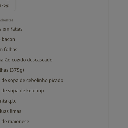
(375g)
edientes
s
em fatias
e
bacon
m folhas
arão cozido
descascado
ilhas (375g)
s de sopa de
cebolinho
picado
s de sopa de
ketchup
enta
q.b.
uas limas
 de
maionese