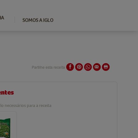
HA
SOMOS A IGLO
Partilhe esta receita
entes
lo necessários para a receita