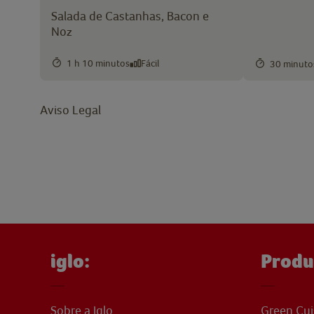
Salada de Castanhas, Bacon e
Noz
1 h 10 minutos
Fácil
30 minuto
Aviso Legal
iglo:
Produ
Sobre a Iglo
Green Cui