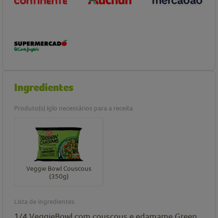
Ingredientes
Produto(s) Iglo necessários para a receita
Veggie Bowl Couscous
(350g)
Lista de ingredientes
1/4
VeggieBowl com couscous e edamame Green