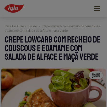
Togg
navig
Receitas Green Cuisine
Crepe lowcarb com recheio de couscous e
>
edamame com salada de alface e maçã verde
CREPE LOWCARB COM RECHEIO DE
COUSCOUS E EDAMAME COM
SALADA DE ALFACE E MAÇÃ VERDE