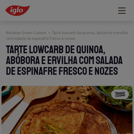
Togg
navig
Receitas Green Cuisine
Tarte lowcarb de quinoa, abóbora e ervilha
>
com salada de espinafre fresco e nozes
TARTE LOWCARB DE QUINOA,
ABÓBORA E ERVILHA COM SALADA
DE ESPINAFRE FRESCO E NOZES