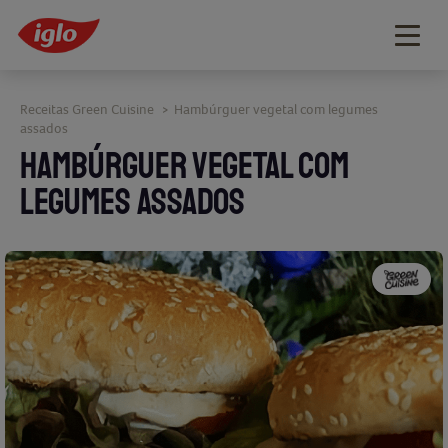
Togg
navig
Receitas Green Cuisine
Hambúrguer vegetal com legumes
>
assados
HAMBÚRGUER VEGETAL COM
LEGUMES ASSADOS