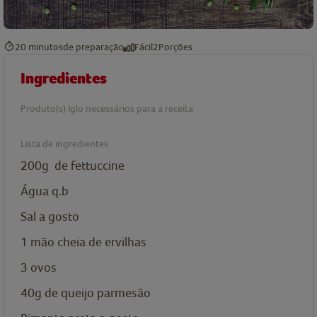
20 minutos
de preparação
Fácil
2
Porções
Ingredientes
Produto(s) Iglo necessários para a receita
Lista de ingredientes
200g
de fettuccine
Água q.b
Sal a gosto
1 mão cheia de
ervilhas
3
ovos
40g
de queijo parmesão