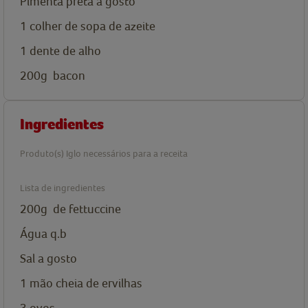
Pimenta preta a gosto
1
colher de sopa de
azeite
1
dente de alho
200g
bacon
Ingredientes
Produto(s) Iglo necessários para a receita
Lista de ingredientes
200g
de fettuccine
Água q.b
Sal a gosto
1 mão cheia de
ervilhas
3
ovos