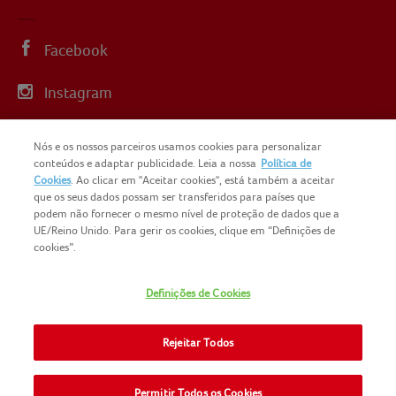
Facebook
Instagram
Linkedin
Nós e os nossos parceiros usamos cookies para personalizar
conteúdos e adaptar publicidade. Leia a nossa
Política de
YouTube
Cookies
. Ao clicar em "Aceitar cookies", está também a aceitar
que os seus dados possam ser transferidos para países que
podem não fornecer o mesmo nível de proteção de dados que a
UE/Reino Unido. Para gerir os cookies, clique em “Definições de
cookies”.
COPYRIGHT IGLO PORTUGAL 2025
Definições de Cookies
CONTACTOS
NOMAD FOODS
SITEMAP
Rejeitar Todos
POLÍTICA DE PRIVACIDADE
POLITICA-DE-COOKIES
TERMOS E CONDIÇÕES
Permitir Todos os Cookies