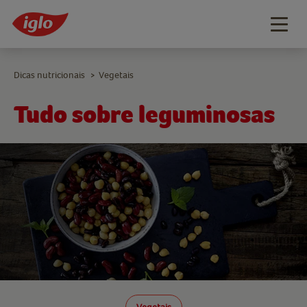
Togg
navig
Dicas nutricionais
Vegetais
>
Tudo sobre leguminosas