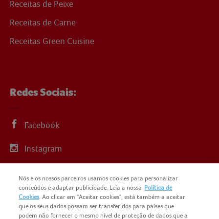
Receitas de Peixe
Receitas de Carne
Receitas Green Cuisine
Redes Sociais:
Facebook
Instagram
Linkedin
Nós e os nossos parceiros usamos cookies para personalizar
conteúdos e adaptar publicidade. Leia a nossa
Política de
YouTube
Cookies
. Ao clicar em "Aceitar cookies", está também a aceitar
que os seus dados possam ser transferidos para países que
podem não fornecer o mesmo nível de proteção de dados que a