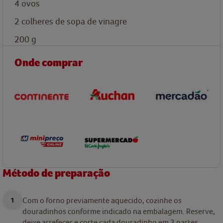
4
ovos
2
colheres de sopa de
vinagre
200
g
Onde comprar
Método de preparação
Com o forno previamente aquecido, cozinhe os
douradinhos conforme indicado na embalagem. Reserve,
deixe arrefecer e corte cada douradinho em 3 partes.