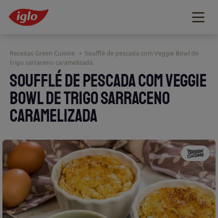
Togg
navig
Receitas Green Cuisine
Soufflé de pescada com Veggie Bowl de
>
trigo sarraceno caramelizada
SOUFFLÉ DE PESCADA COM VEGGIE
BOWL DE TRIGO SARRACENO
CARAMELIZADA