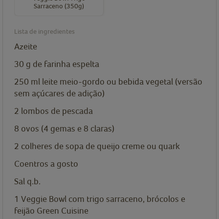
Sarraceno (350g)
Lista de ingredientes
Azeite
30
g
de farinha espelta
250
ml
leite meio-gordo ou bebida vegetal (versão
sem açúcares de adição)
2
lombos de pescada
8
ovos (4 gemas e 8 claras)
2
colheres de sopa de
queijo creme ou quark
Coentros a gosto
Sal q.b.
1
Veggie Bowl com trigo sarraceno, brócolos e
feijão Green Cuisine