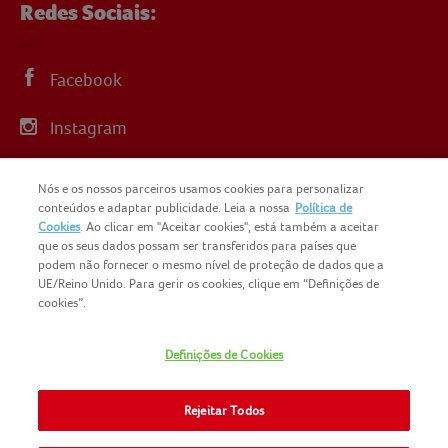
Redes Sociais:
Facebook
Instagram
Linkedin
Nós e os nossos parceiros usamos cookies para personalizar
conteúdos e adaptar publicidade. Leia a nossa
Política de
YouTube
Cookies
. Ao clicar em "Aceitar cookies", está também a aceitar
que os seus dados possam ser transferidos para países que
podem não fornecer o mesmo nível de proteção de dados que a
UE/Reino Unido. Para gerir os cookies, clique em “Definições de
cookies”.
COPYRIGHT IGLO PORTUGAL 2025
Definições de Cookies
CONTACTOS
NOMAD FOODS
SITEMAP
Rejeitar Todos
POLÍTICA DE PRIVACIDADE
POLITICA-DE-COOKIES