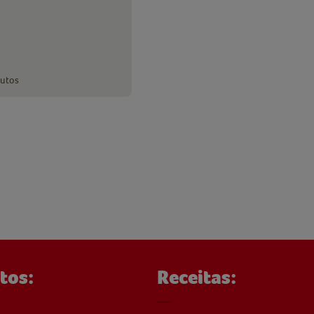
nutos
tos:
Receitas: