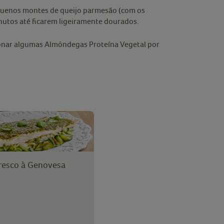
equenos montes de queijo parmesão (com os
inutos até ficarem ligeiramente dourados.
cionar algumas Almôndegas Proteína Vegetal por
resco à Genovesa