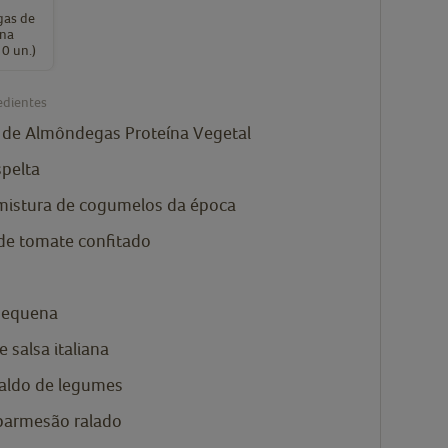
as de
ína
10 un.)
edientes
 de Almôndegas Proteína Vegetal
spelta
mistura de cogumelos da época
 de tomate confitado
pequena
 salsa italiana
aldo de legumes
parmesão ralado