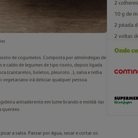
2
colhere
10
g
de m
2
pitada 
2
voltas 
ões
Onde c
 risoto de cogumelos. Composta por almôndegas de
 e caldo de legumes de tipo risoto, depois ligada
 (cantarelos, boletos, pleuroto…), salsa e telha
o vegetariano irá deliciar qualquer pessoa.
igideira antiaderente em lume brando e moldá-las
a quentes.
 picar a salsa. Passar por água, secar e cortar os