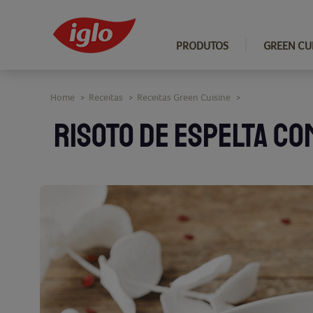
PRODUTOS
GREEN CU
Home
Receitas
Receitas Green Cuisine
>
>
>
RISOTO DE ESPELTA C