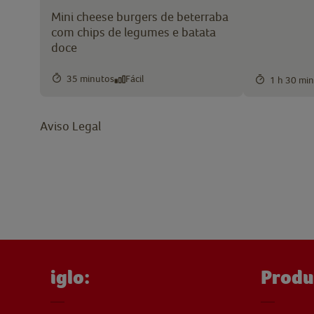
Mini cheese burgers de beterraba
com chips de legumes e batata
doce
35 minutos
Fácil
1 h 30 mi
Aviso Legal
iglo:
Produ