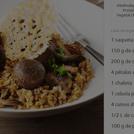
Almôndeg
Prote
Vegetal (
Lista de ingr
1
saqueta
150
g
de 
200
g
de 
4
pétalas
1
chalota
1
cebola 
4
ramos de
1/2
L
de c
100
g
de 