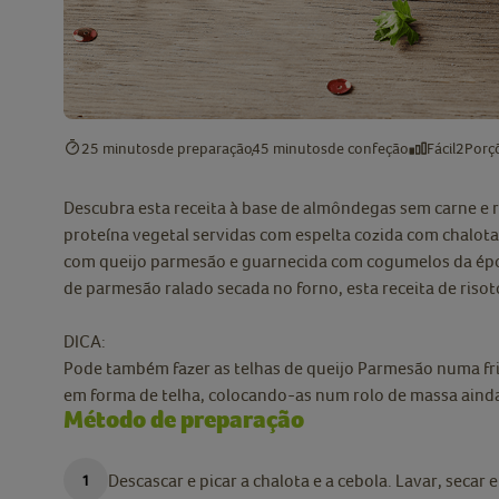
25 minutos
de preparação
45 minutos
de confeção
Fácil
2
Porç
Descubra esta receita à base de almôndegas sem carne e
proteína vegetal servidas com espelta cozida com chalotas
com queijo parmesão e guarnecida com cogumelos da época
de parmesão ralado secada no forno, esta receita de risot
DICA:
Pode também fazer as telhas de queijo Parmesão numa fr
em forma de telha, colocando-as num rolo de massa aind
Método de preparação
Descascar e picar a chalota e a cebola. Lavar, secar e