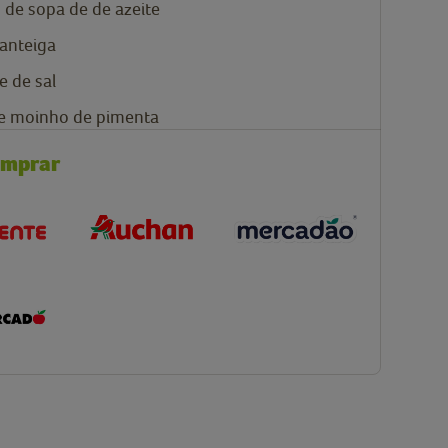
s de sopa de
de azeite
anteiga
de
de sal
de moinho de pimenta
omprar