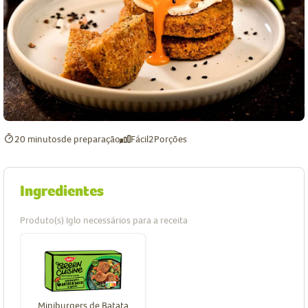
20 minutos
de preparação
Fácil
2
Porções
Ingredientes
Produto(s) Iglo necessários para a receita
Miniburgers de Batata