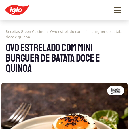
Togg
navig
Receitas Green Cuisine
Ovo estrelado com mini burguer de batata
>
doce e quinoa
OVO ESTRELADO COM MINI
BURGUER DE BATATA DOCE E
QUINOA