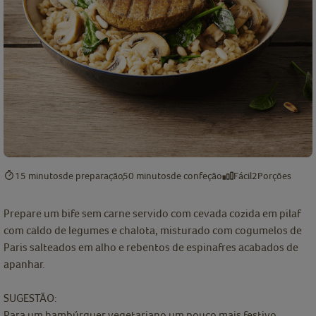
15 minutos
de preparação
50 minutos
de confeção
Fácil
2
Porções
Prepare um bife sem carne servido com cevada cozida em pilaf
com caldo de legumes e chalota, misturado com cogumelos de
Paris salteados em alho e rebentos de espinafres acabados de
apanhar.
SUGESTÃO:
Para um hambúrguer vegetariano um pouco mais festivo,