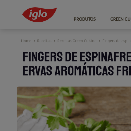
PRODUTOS
GREEN CU
Home
Receitas
Receitas Green Cuisine
Fingers de espin
>
>
>
FINGERS DE ESPINAFRE
ERVAS AROMÁTICAS FR