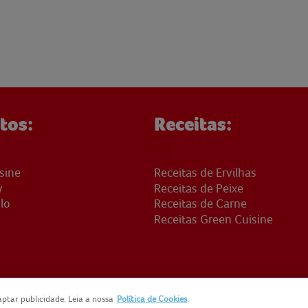
tos:
Receitas:
sine
Receitas de Ervilhas
y
Receitas de Peixe
lo
Receitas de Carne
Receitas Green Cuisine
ptar publicidade. Leia a nossa
Política de Cookies
.