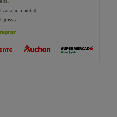
e sal
1 volta no moinho)
l grosso
omprar