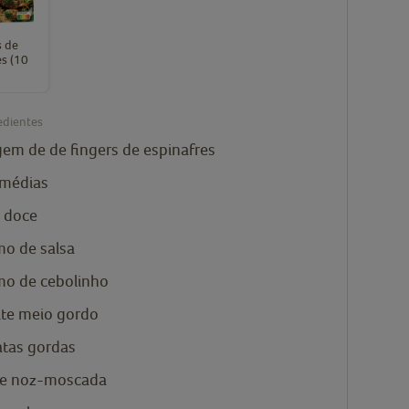
s de
es (10
)
edientes
gem de
de fingers de espinafres
 médias
a doce
mo de salsa
mo de cebolinho
ite meio gordo
atas gordas
de noz-moscada