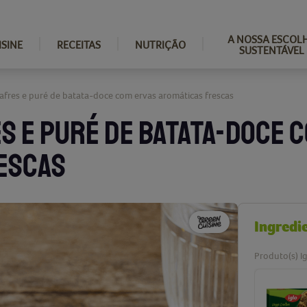
A NOSSA ESCOL
ISINE
RECEITAS
NUTRIÇÃO
SUSTENTÁVEL
afres e puré de batata-doce com ervas aromáticas frescas
S E PURÉ DE BATATA-DOCE 
ESCAS
Ingredi
Produto(s) Ig