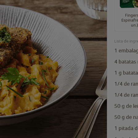
Finger
Espinafr
un.
Lista de ingr
1
embala
4
batatas
1
g
batat
1/4
de ra
1/4
de ra
50
g
de le
50
g
de n
1
pitada 