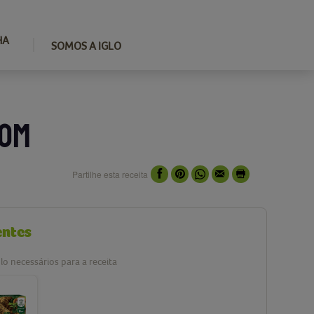
HA
SOMOS A IGLO
COM
Partilhe esta receita
entes
lo necessários para a receita