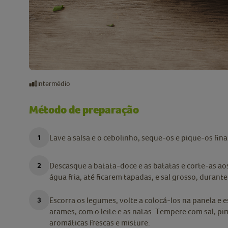
Intermédio
Método de preparação
Lave a salsa e o cebolinho, seque-os e pique-os fin
Descasque a batata-doce e as batatas e corte-as a
água fria, até ficarem tapadas, e sal grosso, durant
Escorra os legumes, volte a colocá-los na panela 
arames, com o leite e as natas. Tempere com sal, p
aromáticas frescas e misture.