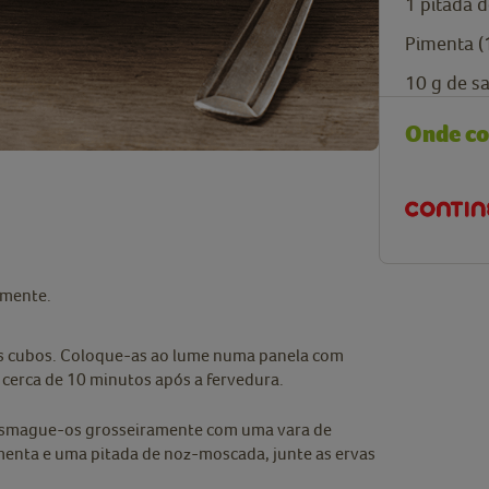
1
pitada d
Pimenta (
10
g
de sa
Onde c
amente.
os cubos. Coloque-as ao lume numa panela com
e cerca de 10 minutos após a fervedura.
e esmague-os grosseiramente com uma vara de
imenta e uma pitada de noz-moscada, junte as ervas