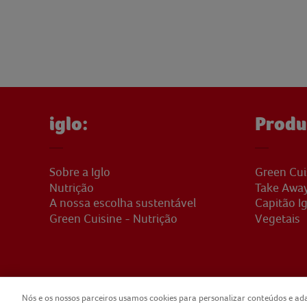
iglo:
Produ
Sobre a Iglo
Green Cui
Nutrição
Take Awa
A nossa escolha sustentável
Capitão Ig
Green Cuisine - Nutrição
Vegetais
Nós e os nossos parceiros usamos cookies para personalizar conteúdos e ada