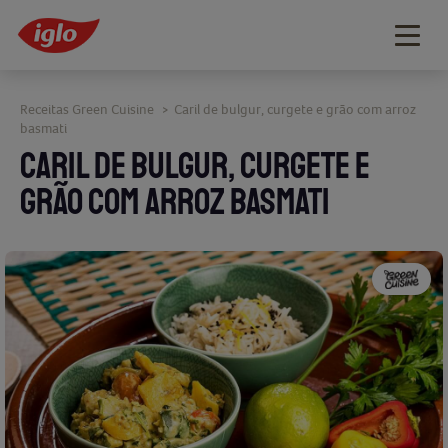
Togg
navig
Receitas Green Cuisine
Caril de bulgur, curgete e grão com arroz
>
basmati
CARIL DE BULGUR, CURGETE E
GRÃO COM ARROZ BASMATI