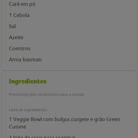
Caril em pó
1
Cebola
Sal
Azeite
Coentros
Arroz basmati
Ingredientes
Produto(s) Iglo necessários para a receita
Lista de ingredientes
1
Veggie Bowl com bulgur,curgete e grão Green
Cuisine
1
leite de coco para cozinhar