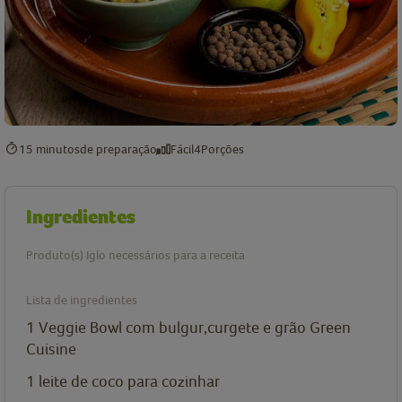
15 minutos
de preparação
Fácil
4
Porções
Ingredientes
Produto(s) Iglo necessários para a receita
Lista de ingredientes
1
Veggie Bowl com bulgur,curgete e grão Green
Cuisine
1
leite de coco para cozinhar