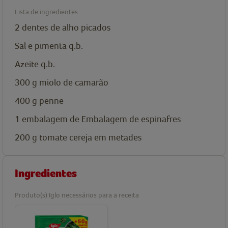
Lista de ingredientes
2
dentes de alho
picados
Sal e pimenta
q.b.
Azeite
q.b.
300
g
miolo de camarão
400
g
penne
1
embalagem de
Embalagem de espinafres
200
g
tomate cereja
em metades
Ingredientes
Produto(s) Iglo necessários para a receita