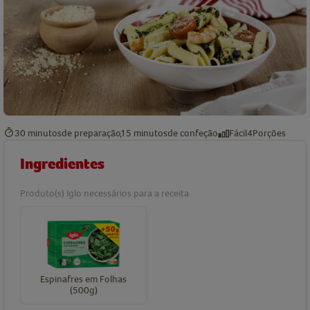
30 minutos
de preparação
15 minutos
de confeção
Fácil
4
Porções
Ingredientes
Produto(s) Iglo necessários para a receita
Espinafres em Folhas
(500g)