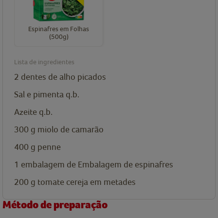
Espinafres em Folhas
(500g)
Lista de ingredientes
2
dentes de alho
picados
Sal e pimenta
q.b.
Azeite
q.b.
300
g
miolo de camarão
400
g
penne
1
embalagem de
Embalagem de espinafres
200
g
tomate cereja
em metades
Método de preparação