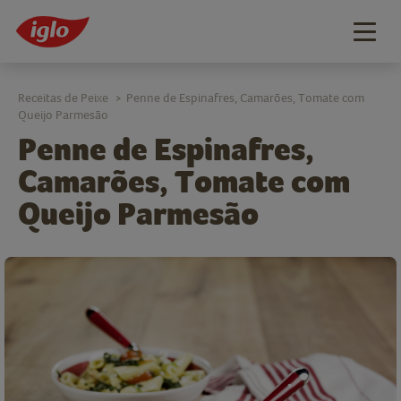
Togg
navig
Receitas de Peixe
Penne de Espinafres, Camarões, Tomate com
>
Queijo Parmesão
Penne de Espinafres,
Camarões, Tomate com
Queijo Parmesão