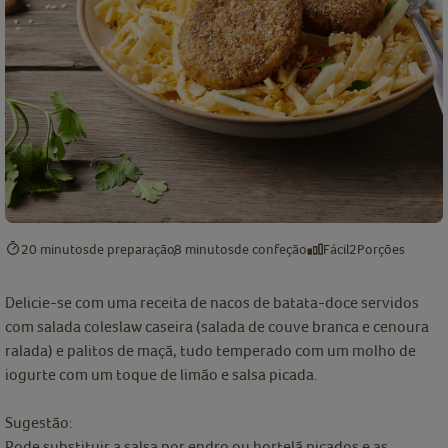
20 minutos
de preparação
8 minutos
de confeção
Fácil
2
Porções
Delicie-se com uma receita de nacos de batata-doce servidos
com salada coleslaw caseira (salada de couve branca e cenoura
ralada) e palitos de maçã, tudo temperado com um molho de
iogurte com um toque de limão e salsa picada.
Sugestão:
Pode substituir a salsa por endro ou hortelã picados e as