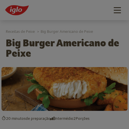
Togg
navig
Receitas de Peixe
Big Burger Americano de Peixe
>
Big Burger Americano de
Peixe
20 minutos
de preparação
Intermédio
2
Porções