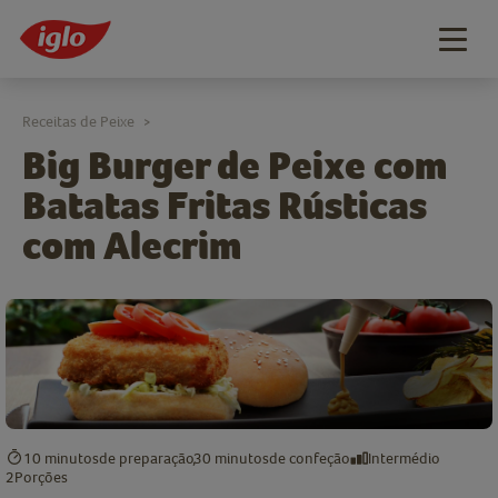
Togg
navig
Receitas de Peixe
>
Big Burger de Peixe com
Batatas Fritas Rústicas
com Alecrim
10 minutos
de preparação
30 minutos
de confeção
Intermédio
2
Porções