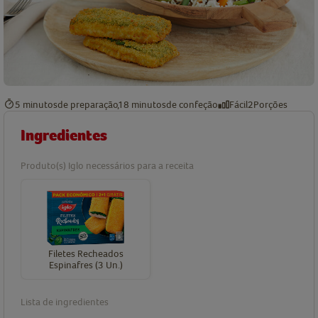
5 minutos
de preparação
18 minutos
de confeção
Fácil
2
Porções
Ingredientes
Produto(s) Iglo necessários para a receita
Filetes Recheados
Espinafres (3 Un.)
Lista de ingredientes