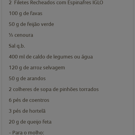
2
Filetes Recheados com Espinafres IGLO
100
g
de favas
50
g
de feijão verde
½
cenoura
Sal q.b.
400
ml
de caldo de legumes ou água
120
g
de arroz selvagem
50
g
de arandos
2
colheres de sopa de
pinhões torrados
6
pés de coentros
3
pés de hortelã
20
g
de queijo feta
- Para o molho: