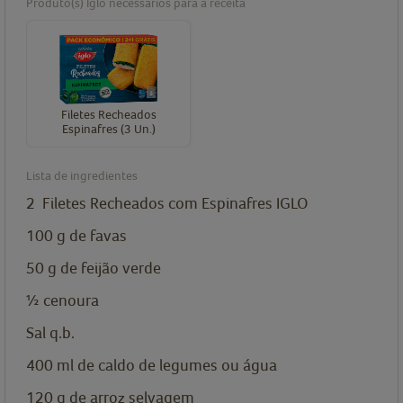
Produto(s) Iglo necessários para a receita
Filetes Recheados
Espinafres (3 Un.)
Lista de ingredientes
2
Filetes Recheados com Espinafres IGLO
100
g
de favas
50
g
de feijão verde
½
cenoura
Sal q.b.
400
ml
de caldo de legumes ou água
120
g
de arroz selvagem