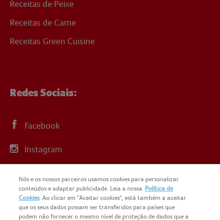
Receitas de Peixe
Receitas de Carne
Receitas Green Cuisine
Redes Sociais:
Facebook
Instagram
Linkedin
Nós e os nossos parceiros usamos cookies para personalizar
conteúdos e adaptar publicidade. Leia a nossa
Política de
YouTube
Cookies
. Ao clicar em "Aceitar cookies", está também a aceitar
que os seus dados possam ser transferidos para países que
podem não fornecer o mesmo nível de proteção de dados que a