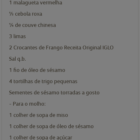
1
malagueta vermelha
½
cebola roxa
¼
de couve chinesa
3
limas
2
Crocantes de Frango Receita Original IGLO
Sal q.b.
1
fio de óleo de sésamo
4
tortilhas de trigo pequenas
Sementes de sésamo torradas a gosto
- Para o molho:
1
colher de sopa de
miso
1
colher de sopa de
óleo de sésamo
1
colher de sopa de
açúcar