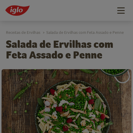
Togg
navig
Receitas de Ervilhas
Salada de Ervilhas com Feta Assado e Penne
>
Salada de Ervilhas com
Feta Assado e Penne