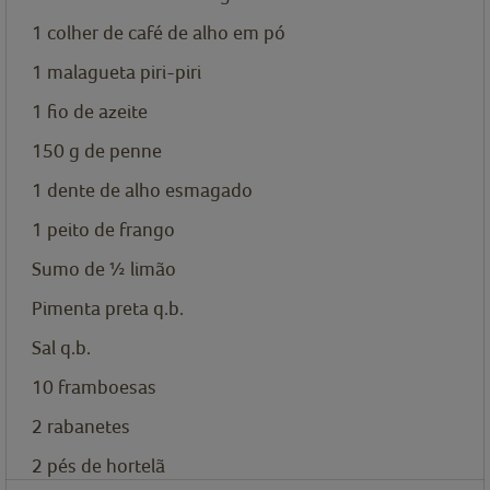
1
colher de café de
alho em pó
1
malagueta piri-piri
1
fio de azeite
150
g
de penne
1
dente de alho esmagado
1
peito de frango
Sumo de ½ limão
Pimenta preta q.b.
Sal q.b.
10
framboesas
2
rabanetes
2
pés de hortelã