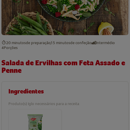
20 minutos
de preparação
15 minutos
de confeção
Intermédio
4
Porções
Salada de Ervilhas com Feta Assado e
Penne
Ingredientes
Produto(s) Iglo necessários para a receita