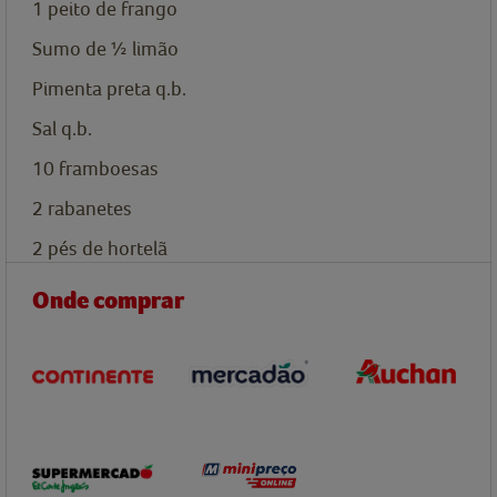
1
peito de frango
Sumo de ½ limão
Pimenta preta q.b.
Sal q.b.
10
framboesas
2
rabanetes
2
pés de hortelã
Onde comprar