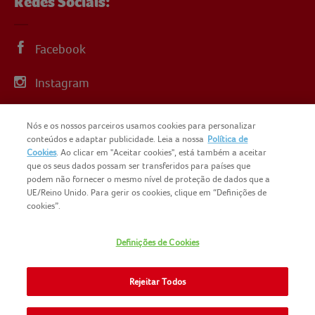
Redes Sociais:
Facebook
Instagram
Linkedin
Nós e os nossos parceiros usamos cookies para personalizar
conteúdos e adaptar publicidade. Leia a nossa
Política de
YouTube
Cookies
. Ao clicar em "Aceitar cookies", está também a aceitar
que os seus dados possam ser transferidos para países que
podem não fornecer o mesmo nível de proteção de dados que a
UE/Reino Unido. Para gerir os cookies, clique em “Definições de
cookies”.
COPYRIGHT IGLO PORTUGAL 2025
Definições de Cookies
CONTACTOS
NOMAD FOODS
SITEMAP
Rejeitar Todos
POLÍTICA DE PRIVACIDADE
POLITICA-DE-COOKIES