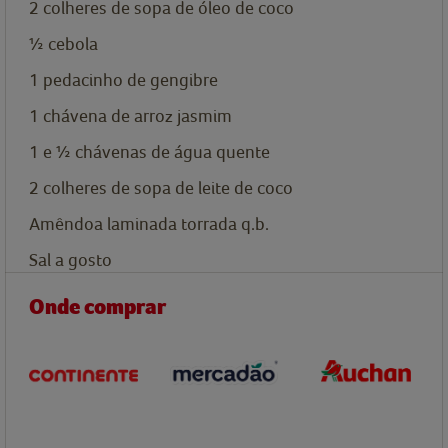
2
colheres de sopa de
óleo de coco
½
cebola
1
pedacinho de gengibre
1
chávena de
arroz jasmim
1 e ½
chávenas de
água quente
2
colheres de sopa de
leite de coco
Amêndoa laminada torrada q.b.
Sal a gosto
Onde comprar