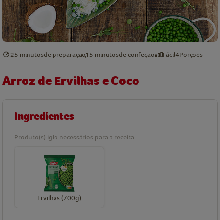
25 minutos
de preparação
15 minutos
de confeção
Fácil
4
Porções
Arroz de Ervilhas e Coco
Ingredientes
Produto(s) Iglo necessários para a receita
Ervilhas (700g)