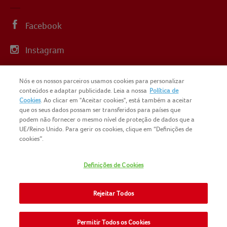
Facebook
Instagram
Linkedin
Nós e os nossos parceiros usamos cookies para personalizar
conteúdos e adaptar publicidade. Leia a nossa
Política de
YouTube
Cookies
. Ao clicar em "Aceitar cookies", está também a aceitar
que os seus dados possam ser transferidos para países que
podem não fornecer o mesmo nível de proteção de dados que a
UE/Reino Unido. Para gerir os cookies, clique em “Definições de
cookies”.
COPYRIGHT IGLO PORTUGAL 2025
Definições de Cookies
CONTACTOS
NOMAD FOODS
SITEMAP
Rejeitar Todos
POLÍTICA DE PRIVACIDADE
POLITICA-DE-COOKIES
TERMOS E CONDIÇÕES
Permitir Todos os Cookies