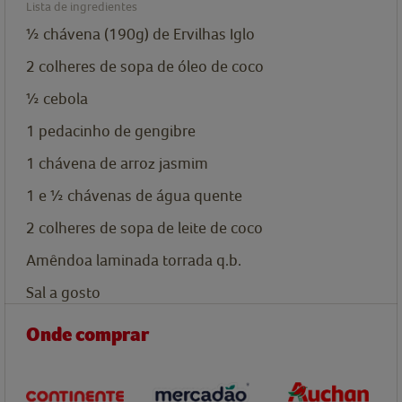
Lista de ingredientes
½ chávena (190g) de Ervilhas Iglo
2
colheres de sopa de
óleo de coco
½
cebola
1
pedacinho de gengibre
1
chávena de
arroz jasmim
1 e ½
chávenas de
água quente
2
colheres de sopa de
leite de coco
Amêndoa laminada torrada q.b.
Sal a gosto
Onde comprar