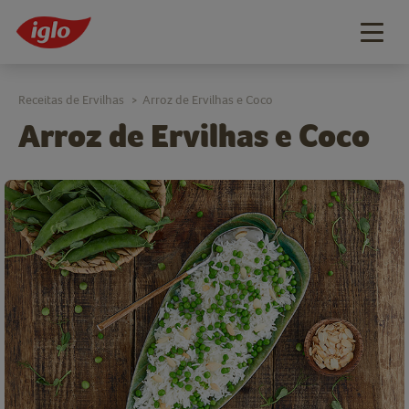
Togg
navig
Receitas de Ervilhas
Arroz de Ervilhas e Coco
>
Arroz de Ervilhas e Coco