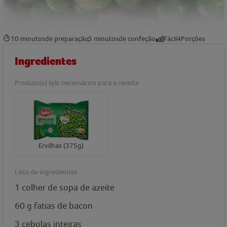
10 minutos
de preparação
5 minutos
de confeção
Fácil
4
Porções
Ingredientes
Produto(s) Iglo necessários para a receita
Ervilhas (375g)
Lista de ingredientes
1
colher de sopa de
azeite
60
g
fatias de bacon
3
cebolas inteiras