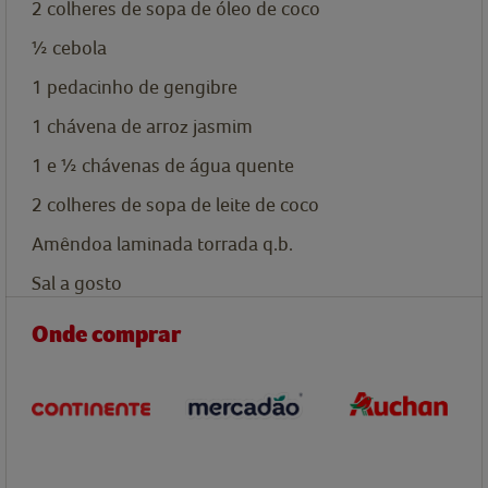
2
colheres de sopa de
óleo de coco
½
cebola
1
pedacinho de gengibre
1
chávena de
arroz jasmim
1 e ½
chávenas de
água quente
2
colheres de sopa de
leite de coco
Amêndoa laminada torrada q.b.
Sal a gosto
Onde comprar