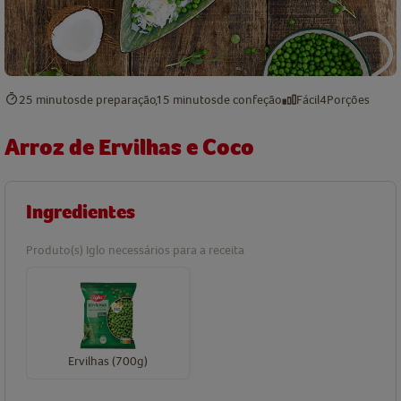
25 minutos
de preparação
15 minutos
de confeção
Fácil
4
Porções
Arroz de Ervilhas e Coco
Ingredientes
Produto(s) Iglo necessários para a receita
Ervilhas (700g)