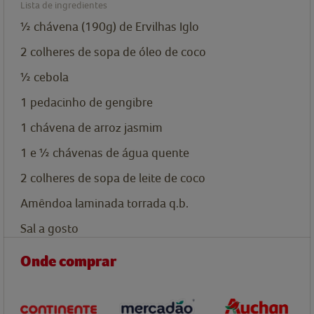
Lista de ingredientes
½ chávena (190g) de Ervilhas Iglo
2
colheres de sopa de
óleo de coco
½
cebola
1
pedacinho de gengibre
1
chávena de
arroz jasmim
1 e ½
chávenas de
água quente
2
colheres de sopa de
leite de coco
Amêndoa laminada torrada q.b.
Sal a gosto
Onde comprar