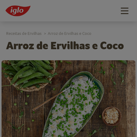
Togg
navig
Receitas de Ervilhas
Arroz de Ervilhas e Coco
>
Arroz de Ervilhas e Coco