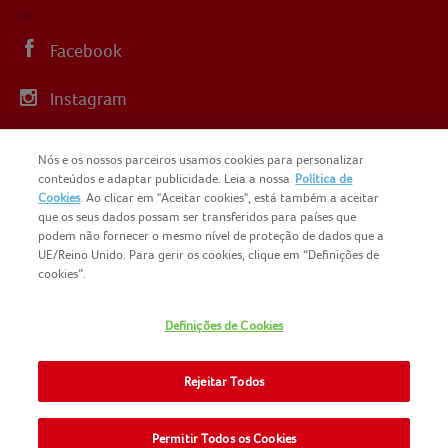
Facebook
Instagram
Linkedin
Nós e os nossos parceiros usamos cookies para personalizar
conteúdos e adaptar publicidade. Leia a nossa
Política de
YouTube
Cookies
. Ao clicar em "Aceitar cookies", está também a aceitar
que os seus dados possam ser transferidos para países que
podem não fornecer o mesmo nível de proteção de dados que a
UE/Reino Unido. Para gerir os cookies, clique em “Definições de
cookies”.
COPYRIGHT IGLO PORTUGAL 2025
Definições de Cookies
CONTACTOS
NOMAD FOODS
SITEMAP
Rejeitar Todos
POLÍTICA DE PRIVACIDADE
POLITICA-DE-COOKIES
TERMOS E CONDIÇÕES
Permitir Todos os Cookies