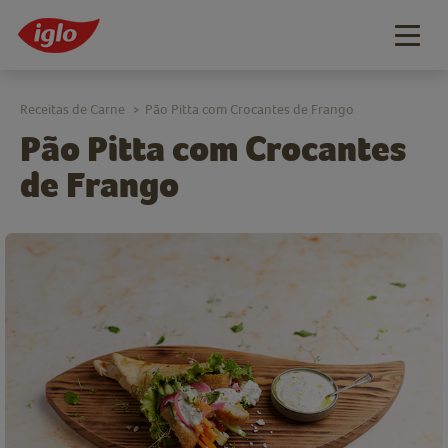
Togg
navig
Receitas de Carne
Pão Pitta com Crocantes de Frango
>
Pão Pitta com Crocantes
de Frango