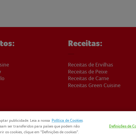
tos:
Receitas:
sine
Receitas de Ervilhas
y
Receitas de Peixe
lo
Receitas de Carne
Receitas Green Cuisine
ptar publicidade. Leia a nossa
Política de Cookies
.
ssam ser transferidos para países que podem não
Definições de C
CTOS
NOMAD FOODS
SITEMAP
POLÍTICA DE PRIVACIDADE
PO
r os cookies, clique em “Definições de cookies”.