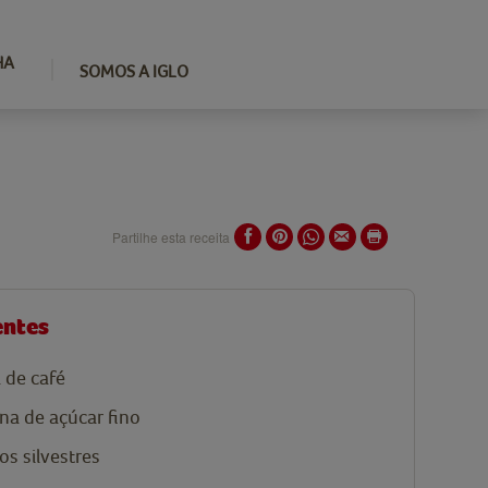
HA
SOMOS A IGLO
Partilhe esta receita
entes
 de
café
na de
açúcar fino
os silvestres