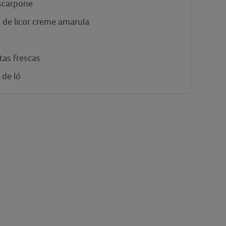
carpone
 de
licor creme amarula
tas frescas
 de ló