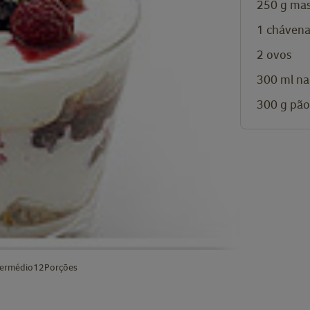
250
g
mas
1
chávena
2
ovos
300
ml
na
300
g
pão
termédio
12
Porções