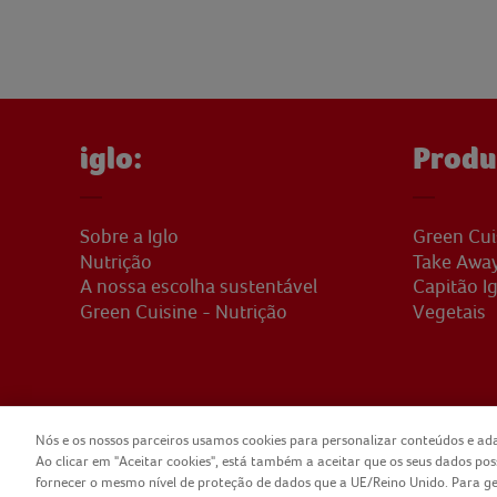
iglo:
Produ
Sobre a Iglo
Green Cui
Nutrição
Take Awa
A nossa escolha sustentável
Capitão Ig
Green Cuisine - Nutrição
Vegetais
Nós e os nossos parceiros usamos cookies para personalizar conteúdos e ada
Ao clicar em "Aceitar cookies", está também a aceitar que os seus dados po
COPYRIGHT IGLO PORTUGAL 2025
CONTA
fornecer o mesmo nível de proteção de dados que a UE/Reino Unido. Para geri