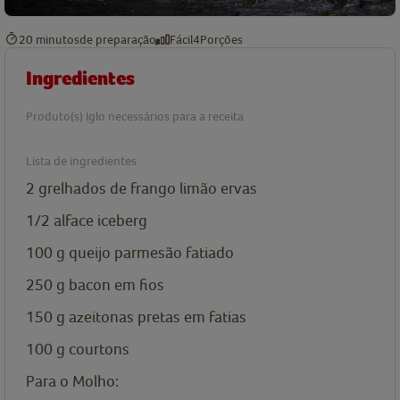
20 minutos
de preparação
Fácil
4
Porções
Ingredientes
Produto(s) Iglo necessários para a receita
Lista de ingredientes
2
grelhados de frango limão ervas
1/2
alface iceberg
100
g
queijo parmesão fatiado
250
g
bacon em fios
150
g
azeitonas pretas em fatias
100
g
courtons
Para o Molho: