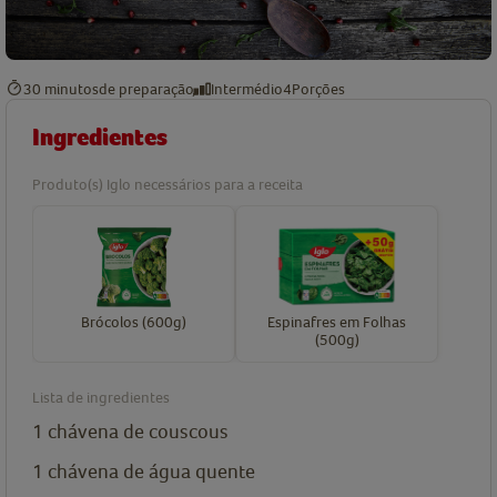
30 minutos
de preparação
Intermédio
4
Porções
Ingredientes
Produto(s) Iglo necessários para a receita
Brócolos (600g)
Espinafres em Folhas
(500g)
Lista de ingredientes
1
chávena de
couscous
1
chávena de
água quente