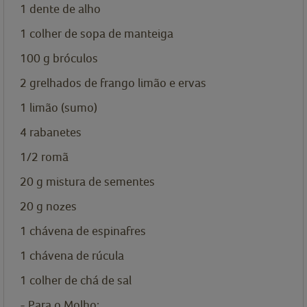
1
dente de alho
1
colher de sopa de
manteiga
100
g
bróculos
2
grelhados de frango limão e ervas
1
limão (sumo)
4
rabanetes
1/2
romã
20
g
mistura de sementes
20
g
nozes
1
chávena de
espinafres
1
chávena de
rúcula
1
colher de chá de
sal
- Para o Molho: