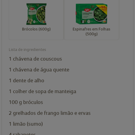
Brócolos (600g)
Espinafres em Folhas
(500g)
Lista de ingredientes
1
chávena de
couscous
1
chávena de
água quente
1
dente de alho
1
colher de sopa de
manteiga
100
g
bróculos
2
grelhados de frango limão e ervas
1
limão (sumo)
4
rabanetes