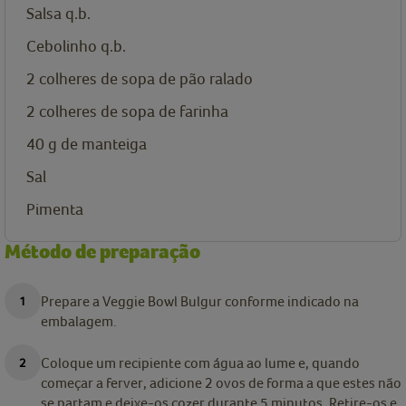
Salsa q.b.
Cebolinho q.b.
2
colheres de sopa de
pão ralado
2
colheres de sopa de
farinha
40
g
de manteiga
Sal
Pimenta
Método de preparação
Prepare a Veggie Bowl Bulgur conforme indicado na
embalagem.
Coloque um recipiente com água ao lume e, quando
começar a ferver, adicione 2 ovos de forma a que estes não
se partam e deixe-os cozer durante 5 minutos. Retire-os e