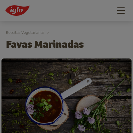
Togg
navig
Receitas Vegetarianas
>
Favas Marinadas