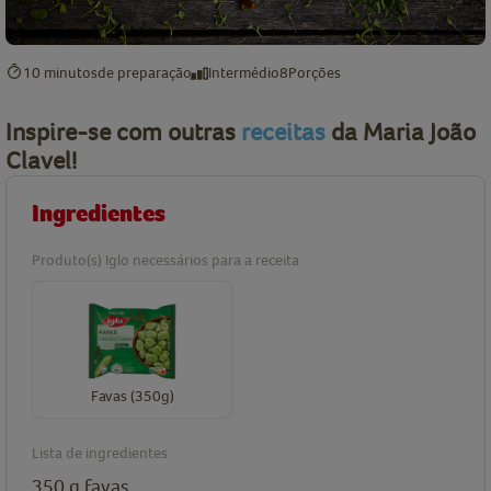
10 minutos
de preparação
Intermédio
8
Porções
Inspire-se com outras
receitas
da Maria João
Clavel
!
Ingredientes
Produto(s) Iglo necessários para a receita
Favas (350g)
Lista de ingredientes
350
g
favas