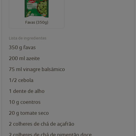
Favas (350g)
Lista de ingredientes
350
g
favas
200
ml
azeite
75
ml
vinagre balsâmico
1/2
cebola
1
dente de alho
10
g
coentros
20
g
tomate seco
2
colheres de chá de
açafrão
2
colheres de chá de
pimentão doce