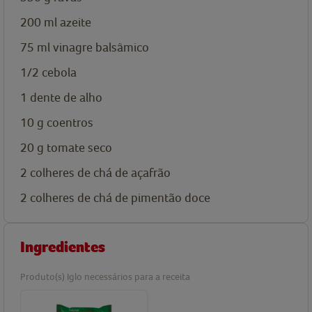
200
ml
azeite
75
ml
vinagre balsâmico
1/2
cebola
1
dente de alho
10
g
coentros
20
g
tomate seco
2
colheres de chá de
açafrão
2
colheres de chá de
pimentão doce
Ingredientes
Produto(s) Iglo necessários para a receita