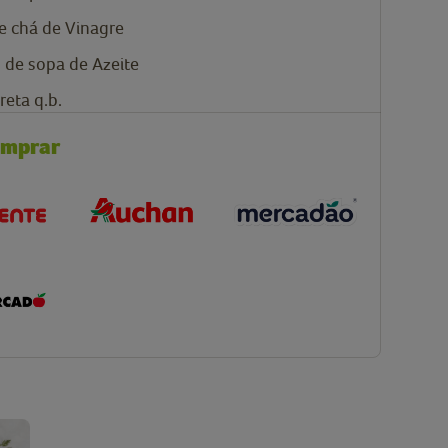
de chá de Vinagre
s de sopa de Azeite
reta q.b.
omprar