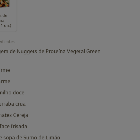
s de
ína
11 un.)
edientes
em de Nuggets de Proteína Vegetal Green
firme
irme
milho doce
erraba crua
ates Cereja
face frisada
de sopa de Sumo de Limão