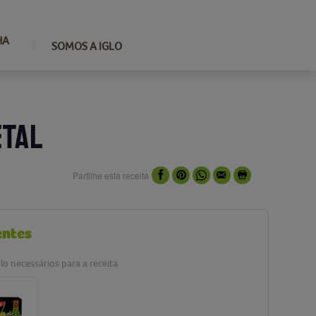
HA
SOMOS A IGLO
ETAL
Partilhe esta receita
entes
lo necessários para a receita