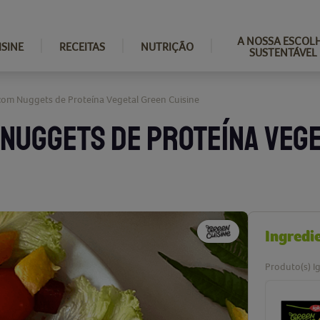
A NOSSA ESCOL
ISINE
RECEITAS
NUTRIÇÃO
SUSTENTÁVEL
 com Nuggets de Proteína Vegetal Green Cuisine
 NUGGETS DE PROTEÍNA VEG
Ingredi
Produto(s) Ig