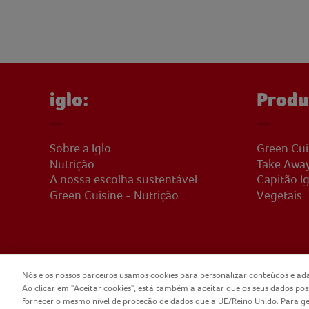
iglo:
Produ
Sobre a Iglo
Green Cui
Nutrição
Take Awa
A nossa escolha sustentável
Capitão Ig
Green Cuisine - Nutrição
Vegetais
Nós e os nossos parceiros usamos cookies para personalizar conteúdos e ada
Ao clicar em "Aceitar cookies", está também a aceitar que os seus dados po
COPYRIGHT IGLO PORTUGAL 2025
CONTA
fornecer o mesmo nível de proteção de dados que a UE/Reino Unido. Para geri