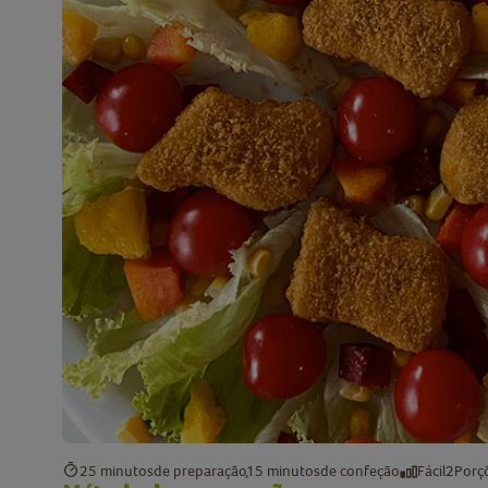
25 minutos
de preparação
15 minutos
de confeção
Fácil
2
Porç