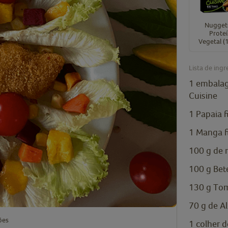
Nugget
Prote
Vegetal (
Lista de ingr
1 embalag
Cuisine
1 Papaia 
1 Manga f
100 g de 
100 g Bet
130 g Tom
70 g de Al
ões
1 colher 