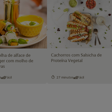
Cachorros com Salsicha de
lha de alface de
Proteína Vegetal
ger com molho de
vas
s
Fácil
27 minutos
Fácil