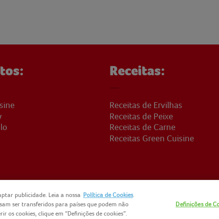
tos:
Receitas:
sine
Receitas de Ervilhas
y
Receitas de Peixe
lo
Receitas de Carne
Receitas Green Cuisine
ptar publicidade. Leia a nossa
Política de Cookies
.
ssam ser transferidos para países que podem não
Definições de C
CTOS
NOMAD FOODS
SITEMAP
POLÍTICA DE PRIVACIDADE
PO
r os cookies, clique em “Definições de cookies”.