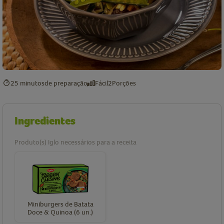
25 minutos
de preparação
Fácil
2
Porções
Ingredientes
Produto(s) Iglo necessários para a receita
Miniburgers de Batata
Doce & Quinoa (6 un.)