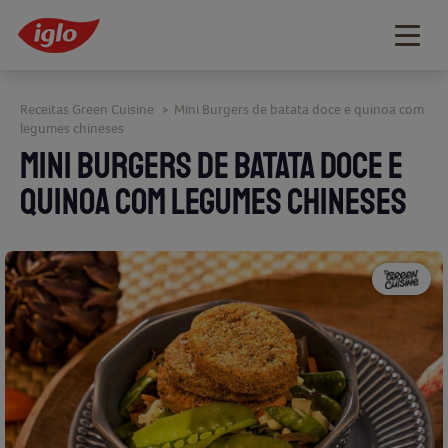
Togg
navig
Receitas Green Cuisine
Mini Burgers de batata doce e quinoa com
>
legumes chineses
MINI BURGERS DE BATATA DOCE E
QUINOA COM LEGUMES CHINESES