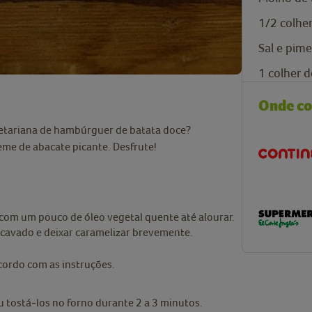
1/2
colhe
Sal e pime
1
colher d
Onde c
etariana de hambúrguer de batata doce?
me de abacate picante. Desfrute!
a com um pouco de óleo vegetal quente até alourar.
scavado e deixar caramelizar brevemente.
cordo com as instruções.
 tostá-los no forno durante 2 a 3 minutos.