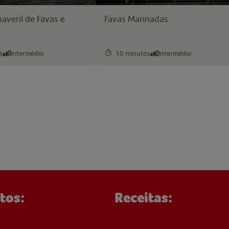
averil de Favas e
Favas Marinadas
s
Intermédio
10 minutos
Intermédio
tos:
Receitas: