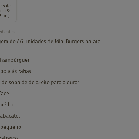
ers de
oce &
6 un.)
edientes
gem de
/ 6 unidades de Mini Burgers batata
 hambúrguer
bola às fatias
s de sopa de
de azeite para alourar
face
médio
abacate:
 pequeno
tabasco