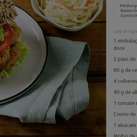
Miniburg
Batata D
Quinoa (
Lista de ingr
1
embala
doce
2
pães de
80
g
de ce
4
colhere
40
g
de al
1
tomate 
Creme de 
1
abacate
Molho de 