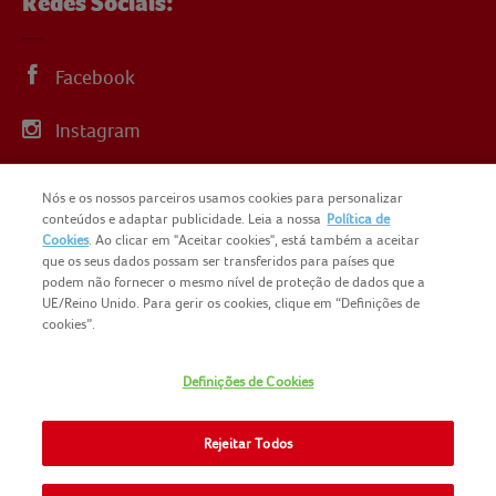
Redes Sociais:
Facebook
Instagram
Linkedin
Nós e os nossos parceiros usamos cookies para personalizar
conteúdos e adaptar publicidade. Leia a nossa
Política de
YouTube
Cookies
. Ao clicar em "Aceitar cookies", está também a aceitar
que os seus dados possam ser transferidos para países que
podem não fornecer o mesmo nível de proteção de dados que a
UE/Reino Unido. Para gerir os cookies, clique em “Definições de
cookies”.
COPYRIGHT IGLO PORTUGAL 2025
Definições de Cookies
CONTACTOS
NOMAD FOODS
SITEMAP
Rejeitar Todos
POLÍTICA DE PRIVACIDADE
POLITICA-DE-COOKIES