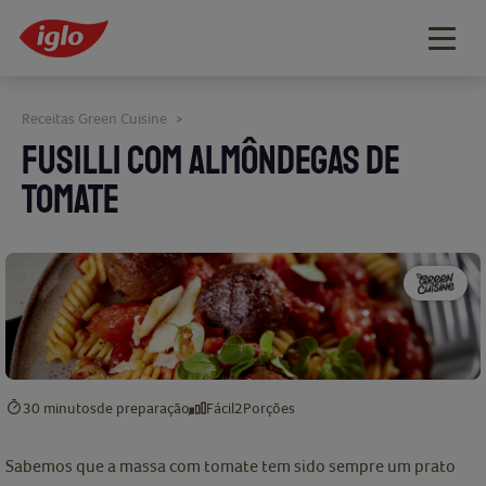
Togg
navig
Receitas Green Cuisine
>
FUSILLI COM ALMÔNDEGAS DE
TOMATE
30 minutos
de preparação
Fácil
2
Porções
Sabemos que a massa com tomate tem sido sempre um prato