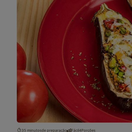
35 minutos
de preparação
Fácil
4
Porções