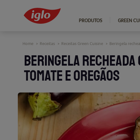
PRODUTOS
GREEN CU
Home
Receitas
Receitas Green Cuisine
Beringela reche
>
>
>
BERINGELA RECHEADA 
TOMATE E OREGÃOS