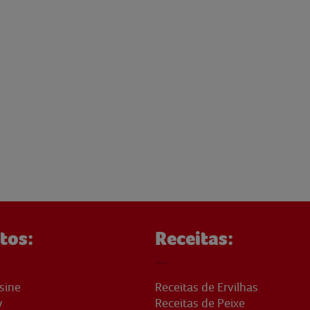
tos:
Receitas:
sine
Receitas de Ervilhas
y
Receitas de Peixe