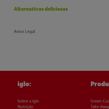
Alternativas deliciosas
Aviso Legal
iglo:
Produ
Sobre a Iglo
Green Cui
Nutrição
Take Awa