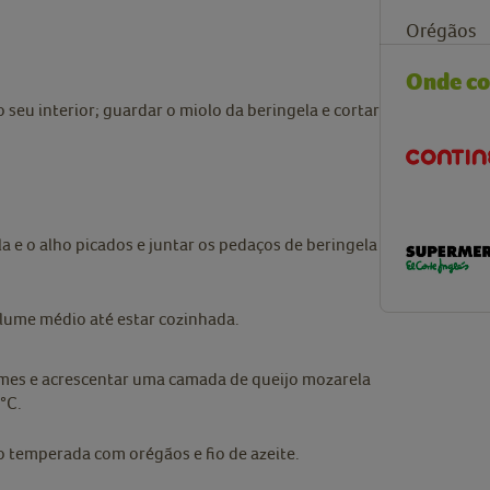
Orégãos
Onde c
o seu interior; guardar o miolo da beringela e cortar
a e o alho picados e juntar os pedaços de beringela
 lume médio até estar cozinhada.
umes e acrescentar uma camada de queijo mozarela
°C.
o temperada com orégãos e fio de azeite.