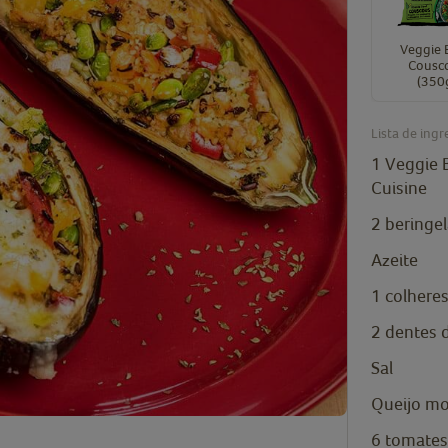
Veggie 
Cousc
(350
Lista de ingr
1
Veggie 
Cuisine
2
beringe
Azeite
1
colhere
2
dentes 
Sal
Queijo mo
6
tomates