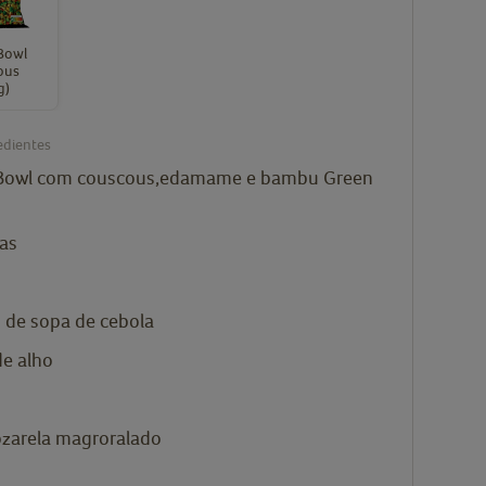
Bowl
ous
g)
edientes
Bowl com couscous,edamame e bambu Green
las
s de sopa de
cebola
de alho
zarela magroralado