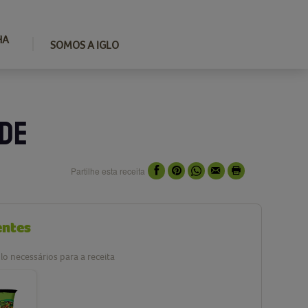
HA
SOMOS A IGLO
 DE
Partilhe esta receita
entes
lo necessários para a receita