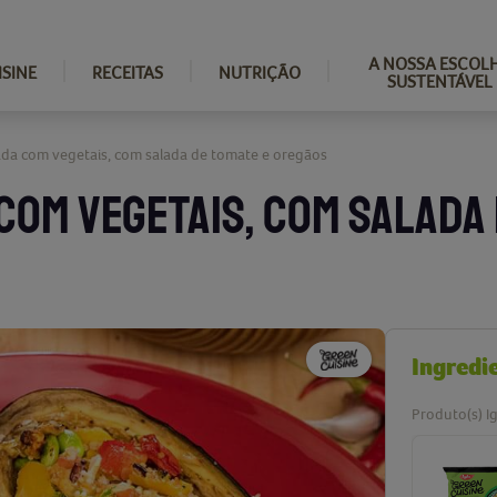
A NOSSA ESCOL
ISINE
RECEITAS
NUTRIÇÃO
SUSTENTÁVEL
ada com vegetais, com salada de tomate e oregãos
COM VEGETAIS, COM SALADA
Ingredi
Produto(s) Ig