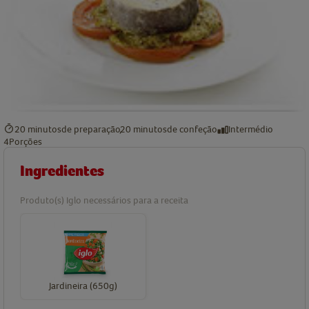
20 minutos
de preparação
20 minutos
de confeção
Intermédio
4
Porções
Ingredientes
Produto(s) Iglo necessários para a receita
Jardineira (650g)