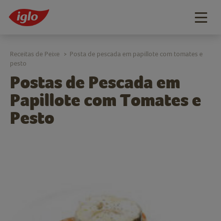
Togg
navig
Receitas de Peixe
Posta de pescada em papillote com tomates e
>
pesto
Postas de Pescada em
Papillote com Tomates e
Pesto