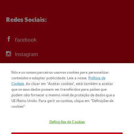
Redes Sociais:
Facebook
Instagram
Linkedin
Nós e os nossos parceiros usamos cookies para personalizar
conteúdos e adaptar publicidade. Leia a nossa
Política de
YouTube
Cookies
. Ao clicar em "Aceitar cookies", está também a aceitar
que os seus dados possam ser transferidos para países que
podem não fornecer o mesmo nível de proteção de dados que a
UE/Reino Unido. Para gerir os cookies, clique em “Definições de
cookies”.
COPYRIGHT IGLO PORTUGAL 2025
Definições de Cookies
CONTACTOS
NOMAD FOODS