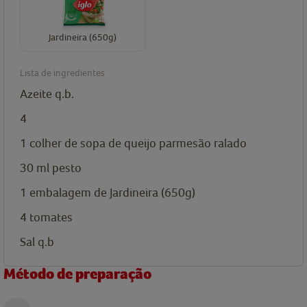
Jardineira (650g)
Lista de ingredientes
Azeite
q.b.
4
1
colher de sopa de
queijo parmesão
ralado
30
ml
pesto
1
embalagem de
Jardineira (650g)
4
tomates
Sal q.b
Método de preparação