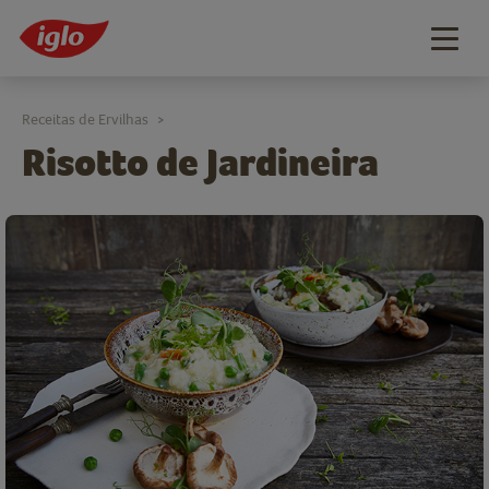
Togg
navig
Receitas de Ervilhas
>
Risotto de Jardineira