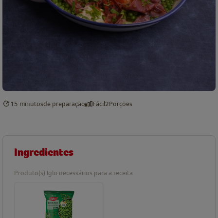
15 minutos
de preparação
Fácil
2
Porções
Ingredientes
Produto(s) Iglo necessários para a receita