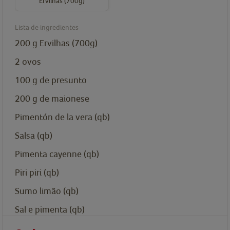
Ervilhas (700g)
Lista de ingredientes
200
g
Ervilhas (700g)
2
ovos
100
g
de presunto
200
g
de maionese
Pimentón de la vera (qb)
Salsa (qb)
Pimenta cayenne (qb)
Piri piri (qb)
Sumo limão (qb)
Sal e pimenta (qb)