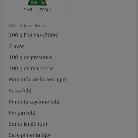
Ervilhas (700g)
Lista de ingredientes
200
g
Ervilhas (700g)
2
ovos
100
g
de presunto
200
g
de maionese
Pimentón de la vera (qb)
Salsa (qb)
Pimenta cayenne (qb)
Piri piri (qb)
Sumo limão (qb)
Sal e pimenta (qb)