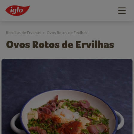
Togg
navig
Receitas de Ervilhas
Ovos Rotos de Ervilhas
>
Ovos Rotos de Ervilhas