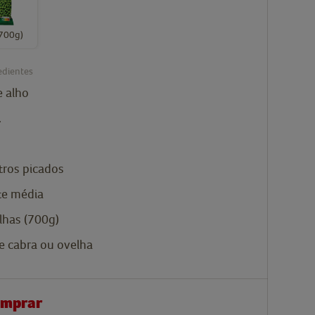
(700g)
edientes
e alho
.
tros picados
te
média
ilhas (700g)
e cabra
ou ovelha
omprar