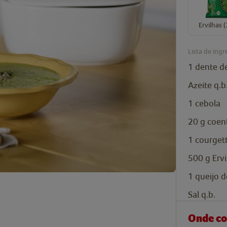
Ervilhas 
Lista de ingr
1
dente d
Azeite
q.b
1
cebola
20
g
coen
1
courget
500
g
Erv
1
queijo d
Sal
q.b.
Onde c