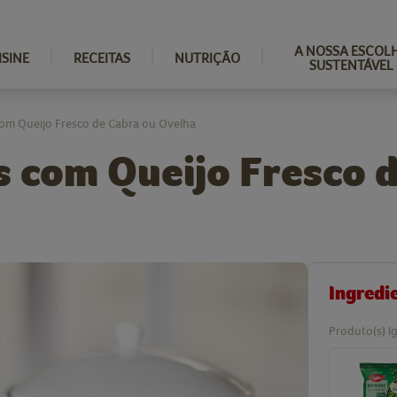
A NOSSA ESCOL
ISINE
RECEITAS
NUTRIÇÃO
SUSTENTÁVEL
com Queijo Fresco de Cabra ou Ovelha
s com Queijo Fresco 
Ingredi
Produto(s) Ig