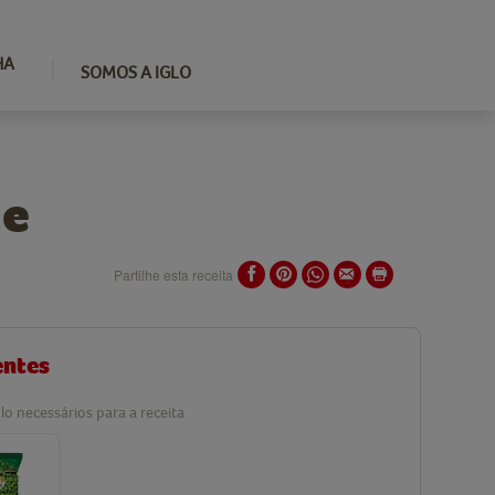
HA
SOMOS A IGLO
de
Partilhe esta receita
entes
lo necessários para a receita