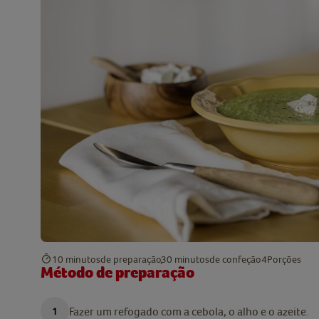
10 minutos
de preparação
30 minutos
de confeção
4
Porções
Método de preparação
Fazer um refogado com a cebola, o alho e o azeite.