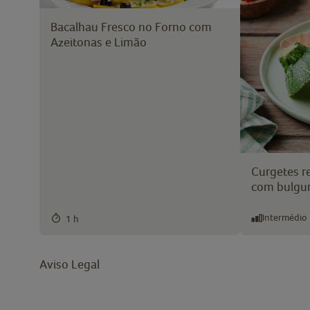
Bacalhau Fresco no Forno com
Azeitonas e Limão
Curgetes r
com bulgu
Intermédio
1 h
Aviso Legal