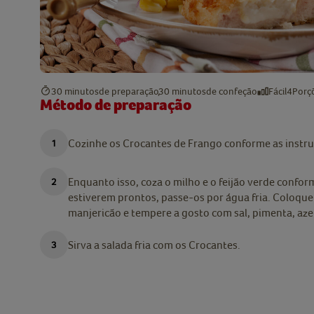
30 minutos
de preparação
30 minutos
de confeção
Fácil
4
Porç
Método de preparação
Cozinhe os Crocantes de Frango conforme as instr
Enquanto isso, coza o milho e o feijão verde confo
estiverem prontos, passe-os por água fria. Coloque 
manjericão e tempere a gosto com sal, pimenta, azei
Sirva a salada fria com os Crocantes.