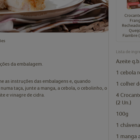
Crocant
Fran
Recheado
Queij
Fiambre (
ões
Lista de ingr
Azeite q.b
uções da embalagem.
1 cebola 
rme as instruções das embalagens e, quando
1 colher 
numa taça, junte a manga, a cebola, o cebolinho, o
4
Crocant
te e vinagre de cidra.
(2 Un.)
100g
1 chávena
1 manga 