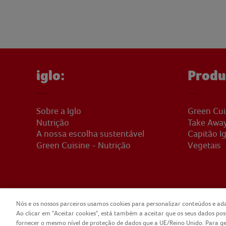
iglo:
Produ
Sobre a Iglo
Green Cui
Nutrição
Take Awa
A nossa escolha sustentável
Capitão Ig
Green Cuisine - Nutrição
Vegetais
Nós e os nossos parceiros usamos cookies para personalizar conteúdos e ada
Ao clicar em "Aceitar cookies", está também a aceitar que os seus dados po
COPYRIGHT IGLO PORTUGAL 2025
CONTA
fornecer o mesmo nível de proteção de dados que a UE/Reino Unido. Para geri