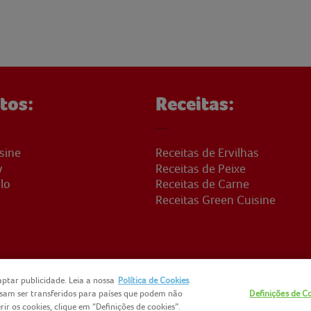
tos:
Receitas:
sine
Receitas de Ervilhas
y
Receitas de Peixe
lo
Receitas de Carne
Receitas Green Cuisine
ptar publicidade. Leia a nossa
Política de Cookies
.
ssam ser transferidos para países que podem não
Definições de C
CTOS
NOMAD FOODS
SITEMAP
POLÍTICA DE PRIVACIDADE
PO
r os cookies, clique em “Definições de cookies”.