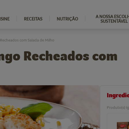
A NOSSA ESCOL
ISINE
RECEITAS
NUTRIÇÃO
SUSTENTÁVEL
 Recheados com Salada de Milho
ango Recheados com
Ingredi
Produto(s) Ig