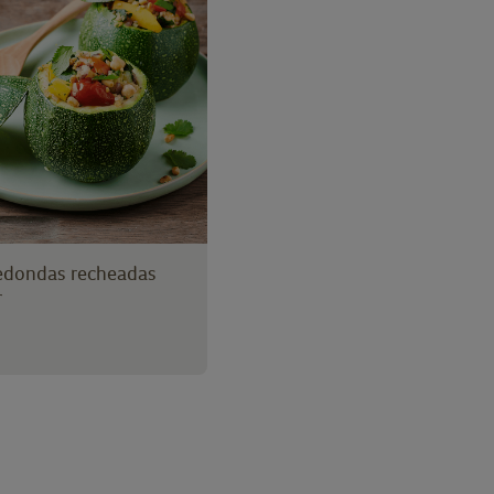
edondas recheadas
r