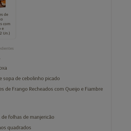
es de
go
s com
o e
2 Un.)
edientes
.
roxa
de sopa de cebolinho picado
es de Frango Recheados com Queijo e Fiambre
 de folhas de manjericão
aos quadrados