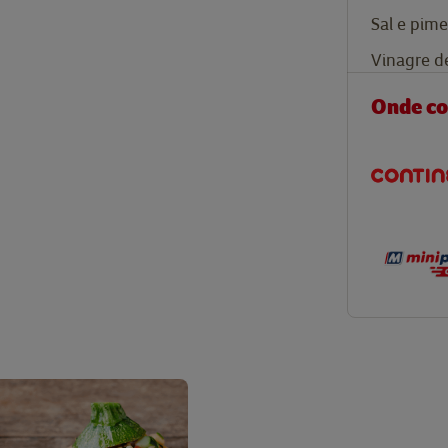
Sal e pime
Vinagre de
Onde c