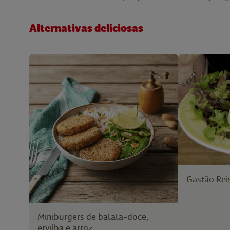
Alternativas deliciosas
Gastão Reis
Miniburgers de batata-doce,
ervilha e arroz