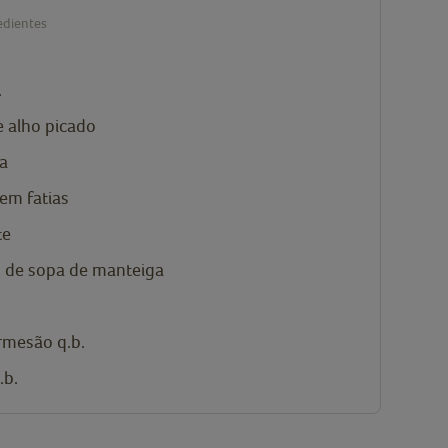
edientes
.
e alho picado
la
em fatias
te
s de sopa de manteiga
rmesão q.b.
.b.