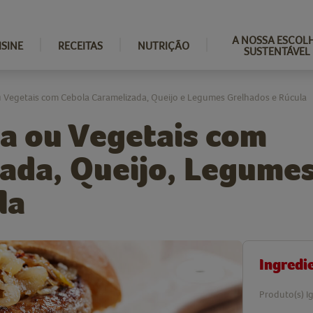
A NOSSA ESCOL
ISINE
RECEITAS
NUTRIÇÃO
SUSTENTÁVEL
u Vegetais com Cebola Caramelizada, Queijo e Legumes Grelhados e Rúcula
ca ou Vegetais com
ada, Queijo, Legume
la
Ingredi
Produto(s) Ig