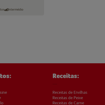
tos
Intermédio
tos:
Receitas:
sine
Receitas de Ervilhas
y
Receitas de Peixe
lo
Receitas de Carne