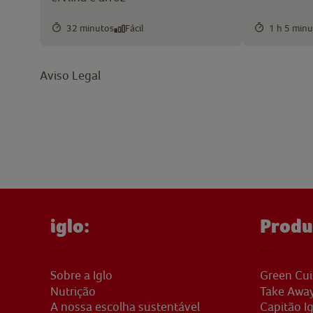
32 minutos
Fácil
1 h 5 minu
Aviso Legal
iglo:
Produ
Sobre a Iglo
Green Cui
Nutrição
Take Awa
A nossa escolha sustentável
Capitão Ig