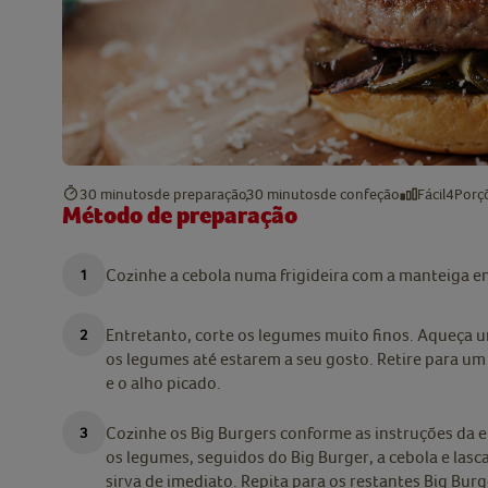
30 minutos
de preparação
30 minutos
de confeção
Fácil
4
Porç
Método de preparação
Cozinhe a cebola numa frigideira com a manteiga e
Entretanto, corte os legumes muito finos. Aqueça u
os legumes até estarem a seu gosto. Retire para um p
e o alho picado.
Cozinhe os Big Burgers conforme as instruções da 
os legumes, seguidos do Big Burger, a cebola e lasc
sirva de imediato. Repita para os restantes Big Burg