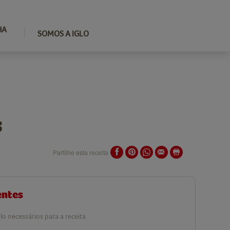
HA
SOMOS A IGLO
s
Partilhe esta receita
entes
lo necessários para a receita