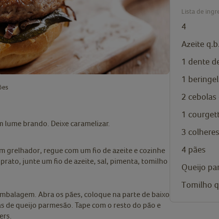
Lista de ingr
4
Azeite q.b
1 dente d
1
beringe
ões
2 cebolas 
1
courget
m lume brando. Deixe caramelizar.
3 colhere
4 pães
m grelhador, regue com um fio de azeite e cozinhe
rato, junte um fio de azeite, sal, pimenta, tomilho
Queijo pa
Tomilho q
embalagem. Abra os pães, coloque na parte de baixo
as de queijo parmesão. Tape com o resto do pão e
ers.