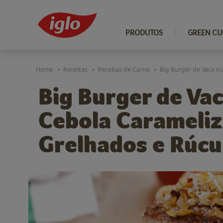
PRODUTOS
GREEN CU
Home
Receitas
Receitas de Carne
Big Burger de Vaca o
>
>
>
Big Burger de Va
Cebola Carameliz
Grelhados e Rúcu