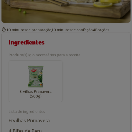
10 minutos
de preparação
10 minutos
de confeção
4
Porções
Ingredientes
Produto(s) Iglo necessários para a receita
Ervilhas Primavera
(500g)
Lista de ingredientes
Ervilhas Primavera
4
Bifes de Peru