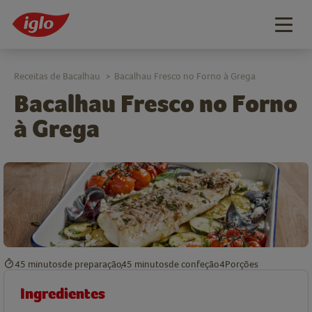
Togg
navig
Receitas de Bacalhau
Bacalhau Fresco no Forno à Grega
>
Bacalhau Fresco no Forno
à Grega
45 minutos
de preparação
45 minutos
de confeção
4
Porções
Ingredientes